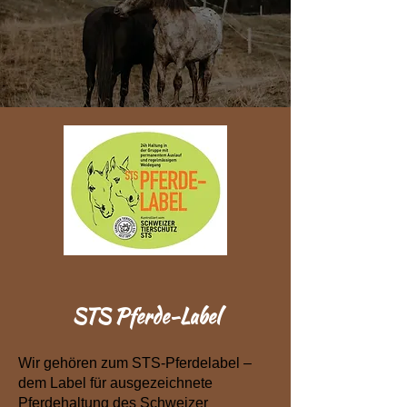
​STS Pferde-Label
Wir gehören zum STS-Pferdelabel –
dem Label für ausgezeichnete
Pferdehaltung des Schweizer