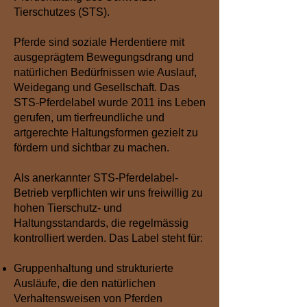
Tierschutzes (STS).
Pferde sind soziale Herdentiere mit
ausgeprägtem Bewegungsdrang und
natürlichen Bedürfnissen wie Auslauf,
Weidegang und Gesellschaft. Das
STS-Pferdelabel wurde 2011 ins Leben
gerufen, um tierfreundliche und
artgerechte Haltungsformen gezielt zu
fördern und sichtbar zu machen.
Als anerkannter STS-Pferdelabel-
Betrieb verpflichten wir uns freiwillig zu
hohen Tierschutz- und
Haltungsstandards, die regelmässig
kontrolliert werden. Das Label steht für:
Gruppenhaltung und strukturierte
Ausläufe, die den natürlichen
Verhaltensweisen von Pferden