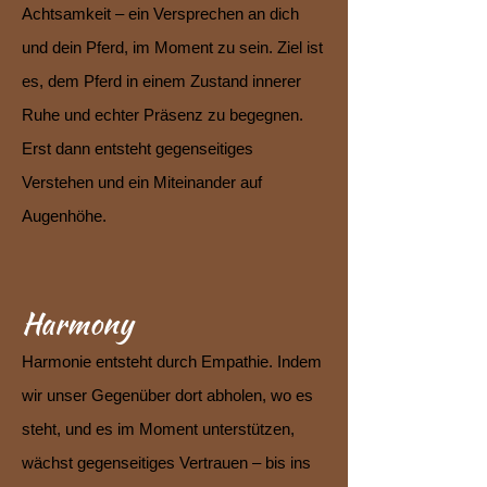
Achtsamkeit – ein Versprechen an dich
und dein Pferd, im Moment zu sein. Ziel ist
es, dem Pferd in einem Zustand innerer
Ruhe und echter Präsenz zu begegnen.
Erst dann entsteht gegenseitiges
Verstehen und ein Miteinander auf
Augenhöhe.
Harmony
Harmonie entsteht durch Empathie. Indem
wir unser Gegenüber dort abholen, wo es
steht, und es im Moment unterstützen,
wächst gegenseitiges Vertrauen – bis ins