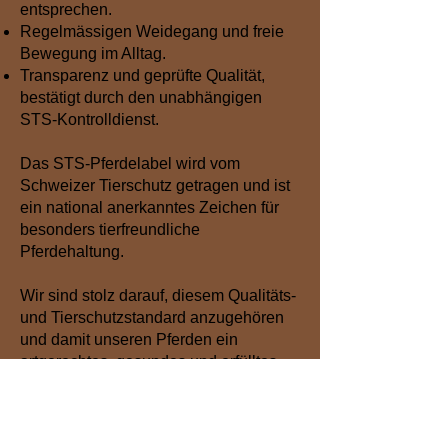
entsprechen.
Regelmässigen Weidegang und freie
Bewegung im Alltag.
Transparenz und geprüfte Qualität,
bestätigt durch den unabhängigen
STS-Kontrolldienst.​
Das STS-Pferdelabel wird vom
Schweizer Tierschutz getragen und ist
ein national anerkanntes Zeichen für
besonders tierfreundliche
Pferdehaltung.
Wir sind stolz darauf, diesem Qualitäts-
und Tierschutzstandard anzugehören
und damit unseren Pferden ein
artgerechtes, gesundes und erfülltes
Leben zu ermöglichen.
Weiter Infos unter:
Schweizer