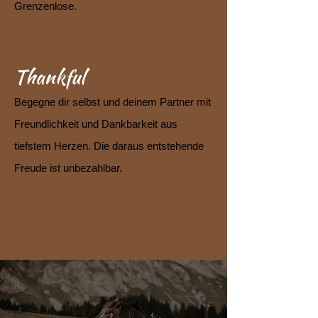
Grenzenlose.
Thankful
Begegne dir selbst und deinem Partner mit
Freundlichkeit und Dankbarkeit aus
tiefstem Herzen. Die daraus entstehende
Freude ist unbezahlbar.